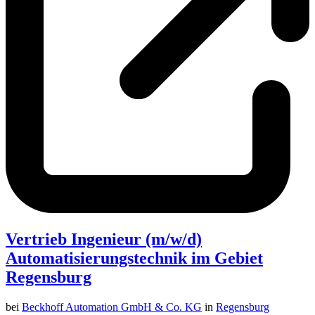
Vertrieb Ingenieur (m/w/d)
Automatisierungstechnik im Gebiet
Regensburg
bei
Beckhoff Automation GmbH & Co. KG
in
Regensburg