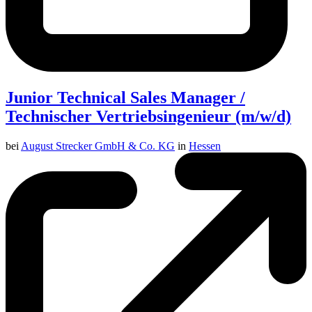
Junior Technical Sales Manager /
Technischer Vertriebsingenieur (m/w/d)
bei
August Strecker GmbH & Co. KG
in
Hessen