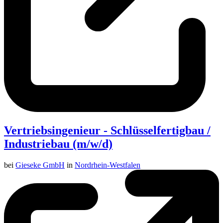
Vertriebsingenieur - Schlüsselfertigbau /
Industriebau (m/w/d)
bei
Gieseke GmbH
in
Nordrhein-Westfalen