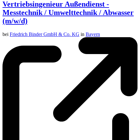
Vertriebsingenieur Außendienst -
Messtechnik / Umwelttechnik / Abwasser
(m/w/d)
bei
Friedrich Binder GmbH & Co. KG
in
Bayern