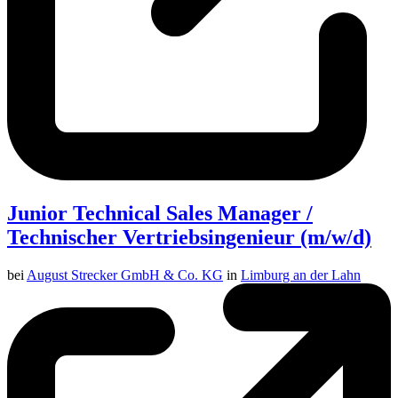
Junior Technical Sales Manager /
Technischer Vertriebsingenieur (m/w/d)
bei
August Strecker GmbH & Co. KG
in
Limburg an der Lahn