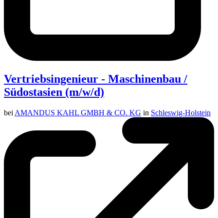
Vertriebsingenieur - Maschinenbau /
Südostasien (m/w/d)
bei
AMANDUS KAHL GMBH & CO. KG
in
Schleswig-Holstein