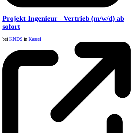
Projekt-Ingenieur - Vertrieb (m/w/d) ab
sofort
bei
KNDS
in
Kassel